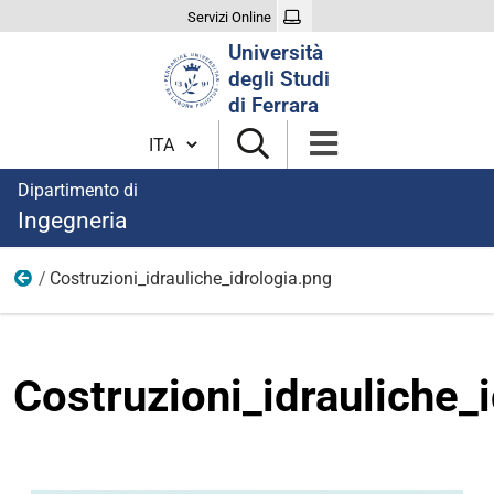
Servizi Online
Cerca
Università
nel
degli Studi
sito
di Ferrara
Cambia lingua
Dipartimento di
Ingegneria
Costruzioni_idrauliche_idrologia.png
immagini
Costruzioni_idrauliche_