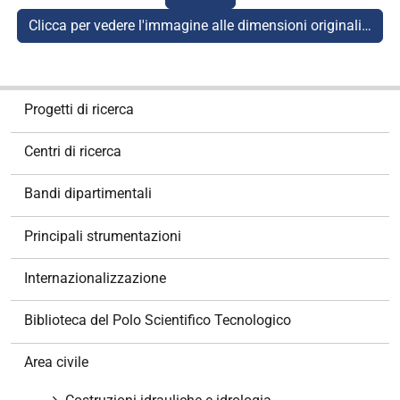
Clicca per vedere l'immagine alle dimensioni originali…
N
Progetti di ricerca
a
v
Centri di ricerca
i
g
Bandi dipartimentali
a
z
Principali strumentazioni
i
o
Internazionalizzazione
n
e
Biblioteca del Polo Scientifico Tecnologico
Area civile