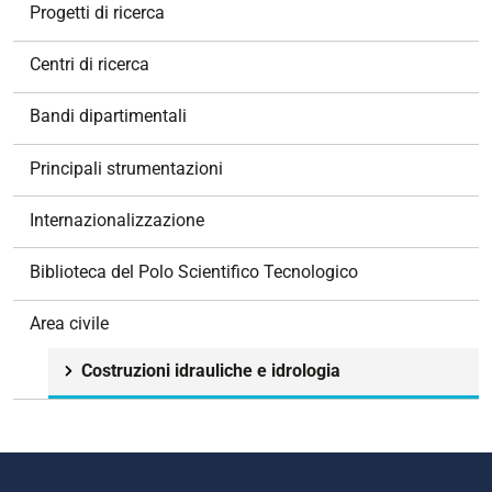
N
Progetti di ricerca
a
v
Centri di ricerca
i
g
Bandi dipartimentali
a
z
Principali strumentazioni
i
o
Internazionalizzazione
n
e
Biblioteca del Polo Scientifico Tecnologico
Area civile
Costruzioni idrauliche e idrologia