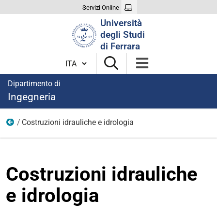
Servizi Online
Cerca
Università
nel
degli Studi
sito
di Ferrara
Cambia lingua
Dipartimento di
Ingegneria
Costruzioni idrauliche e idrologia
Area civile
Costruzioni idrauliche
e idrologia