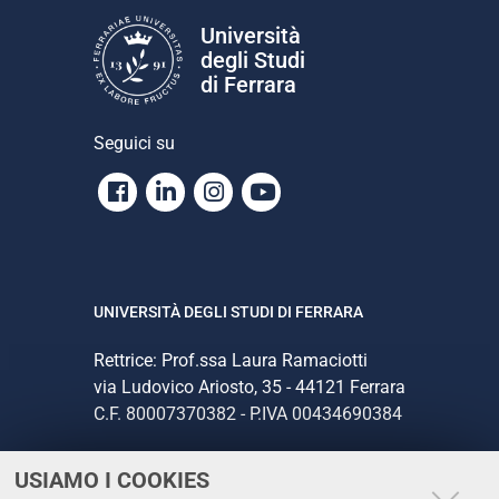
Università
degli Studi
di Ferrara
Seguici su
Facebook
Linkedin
Instagram
Youtube
UNIVERSITÀ DEGLI STUDI DI FERRARA
Rettrice: Prof.ssa Laura Ramaciotti
via Ludovico Ariosto, 35 - 44121 Ferrara
C.F. 80007370382 - P.IVA 00434690384
USIAMO I COOKIES
CONTATTI