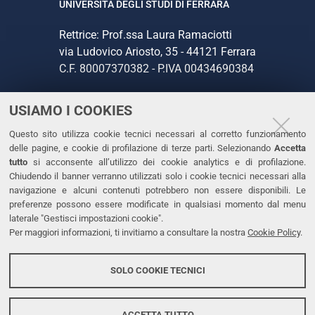
UNIVERSITÀ DEGLI STUDI DI FERRARA
Rettrice: Prof.ssa Laura Ramaciotti
via Ludovico Ariosto, 35 - 44121 Ferrara
C.F. 80007370382 - P.IVA 00434690384
USIAMO I COOKIES
CONTATTI
Questo sito utilizza cookie tecnici necessari al corretto funzionamento
Tel. +39 0532 293111
delle pagine, e cookie di profilazione di terze parti. Selezionando
Accetta
Fax. +39 0532 293031
tutto
si acconsente all’utilizzo dei cookie analytics e di profilazione.
PEC
Chiudendo il banner verranno utilizzati solo i cookie tecnici necessari alla
navigazione e alcuni contenuti potrebbero non essere disponibili. Le
preferenze possono essere modificate in qualsiasi momento dal menu
LINKS
laterale "Gestisci impostazioni cookie".
Per maggiori informazioni, ti invitiamo a consultare la nostra
Cookie Policy
.
Accessibilità
Dichiarazione di accessibilità
SOLO COOKIE TECNICI
Protezione dati personali
Cookies
ACCETTA TUTTO