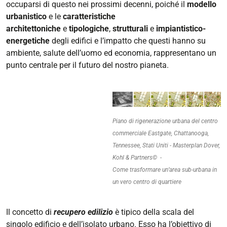
occuparsi di questo nei prossimi decenni, poiché il
modello
urbanistico
e le
caratteristiche
architettoniche
e
tipologiche
,
strutturali
e
impiantistico-
energetiche
degli edifici e l’impatto che questi hanno su
ambiente, salute dell’uomo ed economia, rappresentano un
punto centrale per il futuro del nostro pianeta.
Piano di rigenerazione urbana del centro
commerciale Eastgate, Chattanooga,
Tennessee, Stati Uniti -
Masterplan Dover,
Kohl & Partners© -
Come trasformare un’area sub-urbana in
un vero centro di quartiere
Il concetto di
r
ecupero edilizio
è tipico della scala del
singolo edificio e dell’isolato urbano. Esso ha l’obiettivo di