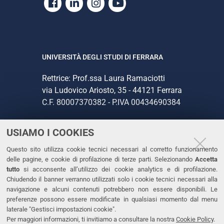
Facebook
Linkedin
Instagram
Youtube
UNIVERSITÀ DEGLI STUDI DI FERRARA
Rettrice: Prof.ssa Laura Ramaciotti
via Ludovico Ariosto, 35 - 44121 Ferrara
C.F. 80007370382 - P.IVA 00434690384
USIAMO I COOKIES
CONTATTI
Questo sito utilizza cookie tecnici necessari al corretto funzionamento
Tel. +39 0532 293111
delle pagine, e cookie di profilazione di terze parti. Selezionando
Accetta
Fax. +39 0532 293031
tutto
si acconsente all’utilizzo dei cookie analytics e di profilazione.
PEC
Chiudendo il banner verranno utilizzati solo i cookie tecnici necessari alla
navigazione e alcuni contenuti potrebbero non essere disponibili. Le
preferenze possono essere modificate in qualsiasi momento dal menu
LINKS
laterale "Gestisci impostazioni cookie".
Per maggiori informazioni, ti invitiamo a consultare la nostra
Cookie Policy
.