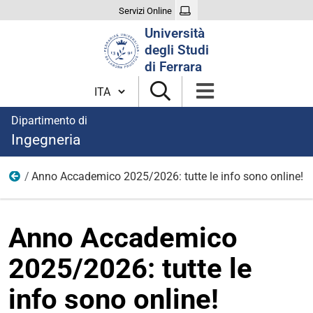
Servizi Online
Cerca
Università
nel
degli Studi
sito
di Ferrara
Cambia lingua
Dipartimento di
Ingegneria
Anno Accademico 2025/2026: tutte le info sono online!
News
Anno Accademico
2025/2026: tutte le
info sono online!