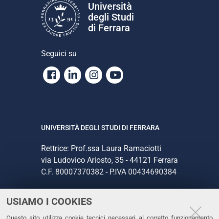
Università
degli Studi
di Ferrara
Seguici su
Facebook
Linkedin
Instagram
Youtube
UNIVERSITÀ DEGLI STUDI DI FERRARA
Rettrice: Prof.ssa Laura Ramaciotti
via Ludovico Ariosto, 35 - 44121 Ferrara
C.F. 80007370382 - P.IVA 00434690384
USIAMO I COOKIES
CONTATTI
Questo sito utilizza cookie tecnici necessari al corretto funzionamento