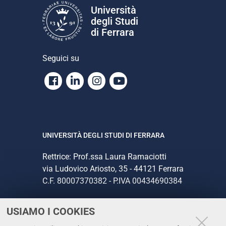
Università
degli Studi
di Ferrara
Seguici su
Facebook
Linkedin
Instagram
Youtube
UNIVERSITÀ DEGLI STUDI DI FERRARA
Rettrice: Prof.ssa Laura Ramaciotti
via Ludovico Ariosto, 35 - 44121 Ferrara
C.F. 80007370382 - P.IVA 00434690384
USIAMO I COOKIES
CONTATTI